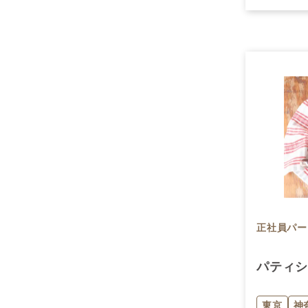
正社員
パー
パティ
東京
神